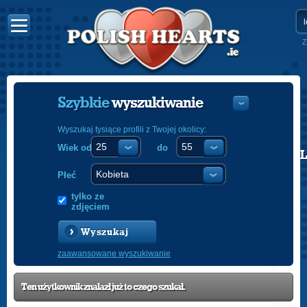
Z
Szybkie
wyszukiwanie
Wyszukaj tysiące profili z Twojej okolicy:
Wiek od
do
POLISH
ENGLISH
Płeć
tylko ze
zdjęciem
Wyszukaj
zaawansowane wyszukiwanie
Ten użytkownik znalazł już to czego szukał.