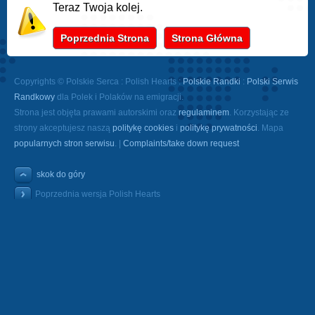
Teraz Twoja kolej.
Poprzednia Strona
Strona Główna
Copyrights © Polskie Serca : Polish Hearts :
Polskie Randki
:
Polski Serwis
Randkowy
dla Polek i Polaków na emigracji.
Strona jest objęta prawami autorskimi oraz
regulaminem
. Korzystając ze
strony akceptujesz naszą
politykę cookies
i
politykę prywatności
. Mapa
popularnych stron serwisu
. |
Complaints/take down request
skok do góry
Poprzednia wersja Polish Hearts