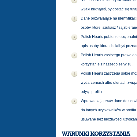
Nie - osobiście identyfikowalne da
w jaki kliknąłeś, by dostać się t
Dane pozwalające na identyfikacj
osoby, której szukasz / są zbier
Polish Hearts pobierze opcjonalnie 
opis osoby, którą chciałbyś poznać
Polish Hearts zastrzega prawo do
korzystanie z naszego serwisu.
Polish Hearts zastrzega sobie m
wydarzeniach albo ofertach zwią
edycji profilu.
Wprowadzając w/w dane do serwis
do innych uzytkowników w profil
usuwane bez możliwości uzyskani
WARUNKI KORZYSTANIA