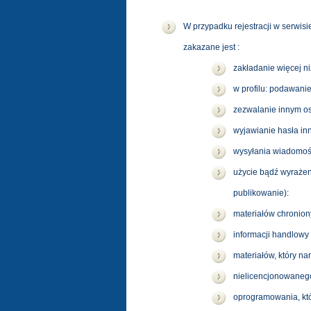
W przypadku rejestracji w serwis
zakazane jest :
zakładanie więcej ni
w profilu: podawanie
zezwalanie innym os
wyjawianie hasła i
wysyłania wiadomośc
użycie bądź wyrażen
publikowanie):
materiałów chronio
informacji handlowy
materiałów, który na
nielicencjonowaneg
oprogramowania, któ