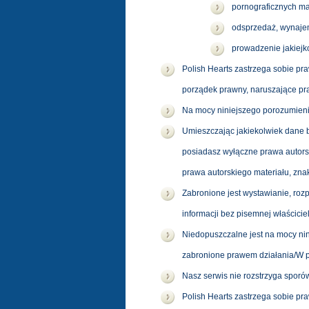
pornograficznych ma
odsprzedaż, wynajem
prowadzenie jakiejk
Polish Hearts zastrzega sobie pr
porządek prawny, naruszające pra
Na mocy niniejszego porozumieni
Umieszczając jakiekolwiek dane b
posiadasz wyłączne prawa autorsk
prawa autorskiego materiału, zna
Zabronione jest wystawianie, roz
informacji bez pisemnej właścicie
Niedopuszczalne jest na mocy nin
zabronione prawem działania/W p
Nasz serwis nie rozstrzyga spor
Polish Hearts zastrzega sobie praw