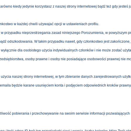
równo kiedy jedynie korzystasz z naszej strony internetowej bądź też gdy jesteś 
kostwo w każdej chwili używajać opcji w ustawieniach profilu.
o, w przypadku nieprzestrzegania zasad niniejszego Porozumienia, w powyższym 
 bądź odszkodowania. W takim przypadku nawet, gdy członkostwo jest zakończone,
a wyłącznie dla osobistego użycia indywidualnych członków i nie może zostać użyt
zedsiębiorstwa, osoby prawne i osoby nie posiadające osobowości prawnej nie mog
życia naszej strony internetowej, w tym zbieranie danych zarejestrowanych użyt
emaila będzie karane usunięciem konta i podjęciem odpowiednich kroków prawny
liwość pobierania i przechowywanie na swoim serwisie informacji pozwalających na 