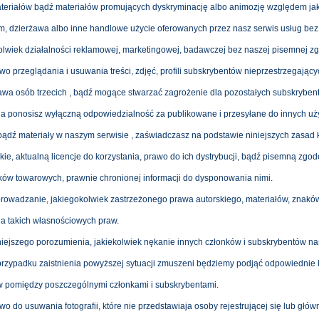
teriałów bądź materiałów promujących dyskryminację albo animozję względem jak
, dzierżawa albo inne handlowe użycie oferowanych przez nasz serwis usług bez
olwiek działalności reklamowej, marketingowej, badawczej bez naszej pisemnej zg
awo przeglądania i usuwania treści, zdjęć, profili subskrybentów nieprzestrzegają
wa osób trzecich , bądź mogące stwarzać zagrożenie dla pozostałych subskrybent
a ponosisz wyłączną odpowiedzialność za publikowane i przesyłane do innych uży
ądź materiały w naszym serwisie , zaświadczasz na podstawie niniejszych zasad ko
ie, aktualną licencje do korzystania, prawo do ich dystrybucji, bądź pisemną zgo
ków towarowych, prawnie chronionej informacji do dysponowania nimi.
prowadzanie, jakiegokolwiek zastrzeżonego prawa autorskiego, materiałów, znakó
la takich własnościowych praw.
iejszego porozumienia, jakiekolwiek nękanie innych członków i subskrybentów na
rzypadku zaistnienia powyższej sytuacji zmuszeni będziemy podjąć odpowiednie 
ów pomiędzy poszczególnymi członkami i subskrybentami.
o do usuwania fotografii, które nie przedstawiaja osoby rejestrującej się lub główne