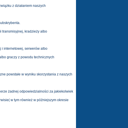
związku z działaniem naszych
subskrybenta.
i transmisyjnej, kradzieży albo
j i internetowej, serwerów albo
albo graczy z powodu technicznych
yczne powstałe w wyniku skorzystania z naszych
bierze żadnej odpowiedzialności za jakiekolwiek
rwisie( w tym również w późniejszym okresie