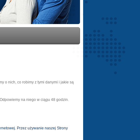
y o nich, co robimy z tymi danymi i jakie są
 Odpowiemy na niego w ciągu 48 godzin.
ernetowej. Przez używanie naszej Strony