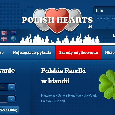
Zapamiętaj mni
to
Najczęstsze pytania
Zasady użytkowania
Histo
wanie
Polskie Randki
w Irlandii
:
Największy Serwis Randkowy dla Polek i
Polaków w Irlandii.
Wyszukaj