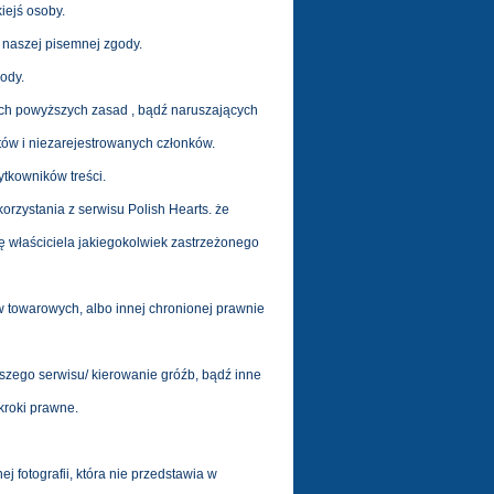
iejś osoby.
 naszej pisemnej zgody.
ody.
cych powyższych zasad , bądź naruszających
ów i niezarejestrowanych członków.
tkowników treści.
rzystania z serwisu Polish Hearts. że
dę właściciela jakiegokolwiek zastrzeżonego
w towarowych, albo innej chronionej prawnie
szego serwisu/ kierowanie gróźb, bądź inne
kroki prawne.
j fotografii, która nie przedstawia w