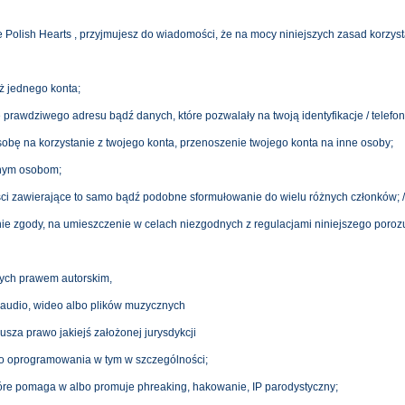
ie Polish Hearts , przyjmujesz do wiadomości, że na mocy niniejszych zasad korzys
ż jednego konta;
 prawdziwego adresu bądź danych, które pozwalały na twoją identyfikacje / telefon 
obę na korzystanie z twojego konta, przenoszenie twojego konta na inne osoby;
nnym osobom;
i zawierające to samo bądź podobne sformułowanie do wielu różnych członków; / li
ie zgody, na umieszczenie w celach niezgodnych z regulacjami niniejszego poro
nych prawem autorskim,
 audio, wideo albo plików muzycznych
rusza prawo jakiejś założonej jurysdykcji
o oprogramowania w tym w szczególności;
re pomaga w albo promuje phreaking, hakowanie, IP parodystyczny;