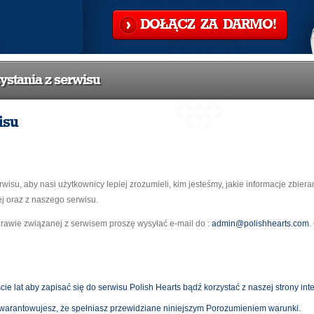
DOŁĄCZ ZA DARMO!
ystania z serwisu
isu
isu, aby nasi użytkownicy lepiej zrozumieli, kim jesteśmy, jakie informacje zbieram
ej oraz z naszego serwisu.
prawie związanej z serwisem proszę wysyłać e-mail do :
admin@polishhearts.com
.
e lat aby zapisać się do serwisu Polish Hearts bądź korzystać z naszej strony int
gwarantowujesz, że spełniasz przewidziane niniejszym Porozumieniem warunki.