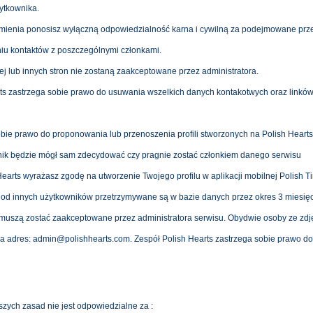
ytkownika.
ienia ponosisz wyłączną odpowiedzialność karna i cywilną za podejmowane przez 
niu kontaktów z poszczególnymi członkami.
nnej lub innych stron nie zostaną zaakceptowane przez administratora.
rts zastrzega sobie prawo do usuwania wszelkich danych kontakotwych oraz linków
obie prawo do proponowania lub przenoszenia profili stworzonych na Polish Heart
wnik będzie mógł sam zdecydować czy pragnie zostać członkiem danego serwisu
Hearts wyrażasz zgodę na utworzenie Twojego profilu w aplikacji mobilnej Polish T
od innych użytkowników przetrzymywane są w bazie danych przez okres 3 miesięcy
j muszą zostać zaakceptowane przez administratora serwisu. Obydwie osoby ze zd
na adres:
admin@polishhearts.com
. Zespół Polish Hearts zastrzega sobie prawo do 
szych zasad nie jest odpowiedzialne za :