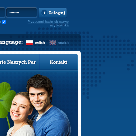
Zaloguj
e
Przypomnij hasło lub nazwę
użytkownika
language:
polish
english
rie Naszych Par
Kontakt