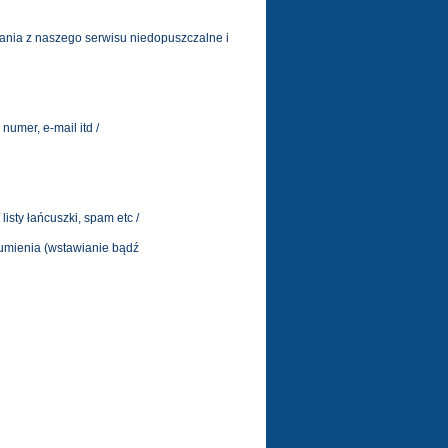
tania z naszego serwisu niedopuszczalne i
numer, e-mail itd /
sty łańcuszki, spam etc /
zumienia (wstawianie bądź