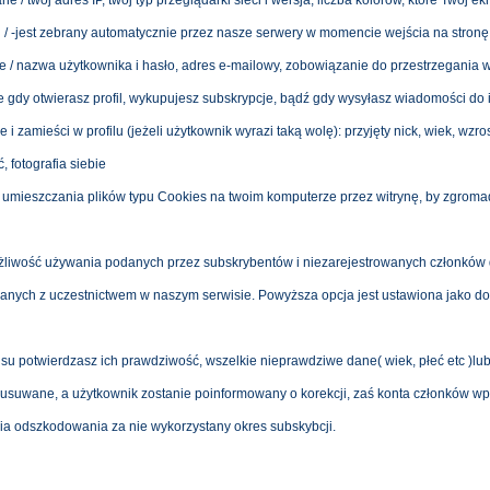
ne / twój adres IP, twój typ przeglądarki sieci i wersja, liczba kolorów, które Twój
utaj / -jest zebrany automatycznie przez nasze serwery w momencie wejścia na stron
e / nazwa użytkownika i hasło, adres e-mailowy, zobowiązanie do przestrzegania w
ane gdy otwierasz profil, wykupujesz subskrypcje, bądź gdy wysyłasz wiadomości do
i zamieści w profilu (jeżeli użytkownik wyrazi taką wolę): przyjęty nick, wiek, wzros
, fotografia siebie
 umieszczania plików typu Cookies na twoim komputerze przez witrynę, by zgroma
ożliwość używania podanych przez subskrybentów i niezarejestrowanych członków 
zanych z uczestnictwem w naszym serwisie. Powyższa opcja jest ustawiona jako 
u potwierdzasz ich prawdziwość, wszelkie nieprawdziwe dane( wiek, płeć etc )l
u usuwane, a użytkownik zostanie poinformowany o korekcji, zaś konta członków
a odszkodowania za nie wykorzystany okres subskybcji.