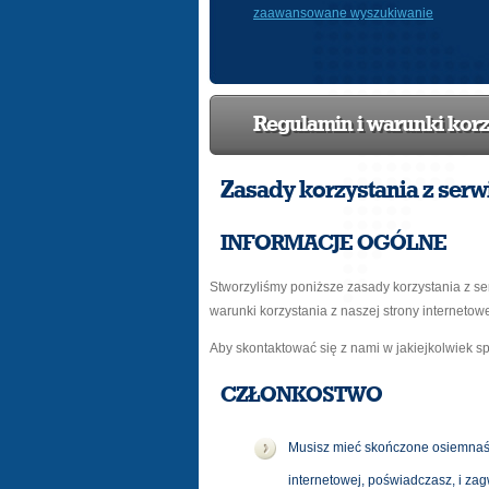
zaawansowane wyszukiwanie
Regulamin i warunki korz
Zasady korzystania z serw
INFORMACJE OGÓLNE
Stworzyliśmy poniższe zasady korzystania z serw
warunki korzystania z naszej strony internetow
Aby skontaktować się z nami w jakiejkolwiek s
CZŁONKOSTWO
Musisz mieć skończone osiemnaści
internetowej, poświadczasz, i za