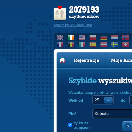
2079193
użytkowników
zobacz kto jest online:
158
Rejestracja
Moje Kon
Szybkie
wyszuki
Wyszukaj tysiące profili z Twojej okolicy
Wiek od
do
Płeć
tylko ze
zdjęciem