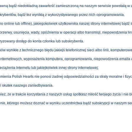
rawną bądź niedokładną zawartość zamieszczoną na naszym serwisie powstałą w 
krybentów, bądź tez wynikłą z wykorzystywanego przez nich oprogramowania.
 online lub offline), jakiegokolwiek użytkownika naszej strony internetowej bądź 
przerwy, usunięcia, wady, opóźnienia w operacji albo transmisji, niepowodzenia lini
oryzowany dostęp do konta członka lub subskrybenta.
ów wynikłe z technicznego błędu jakiejś telefonicznej sieci albo linii, komputerowe
g internetowych, wyposażenia komputera, oprogramowania, niepowodzenia emaila 
iążenia Internetu lub jakiejkolwiek innej strony internetowej.
mienia Polish Hearts nie ponosi żadnej odpowiedzialności za straty moralne i fiz
ni skutek naszego zaniedbywania.
ież, że w trakcie korzystania z naszych usług spotkasz miłość twojego życia i nie 
enie, którego możesz doznać w wyniku uczestnictwa bądź subskrypcji w naszym se