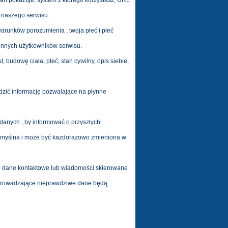
 ekran pokazuje, system z którego korzystasz, URL
ę naszego serwisu.
arunków porozumienia , twoja płeć i płeć
 innych użytkowników serwisu.
t, budowę ciała, płeć, stan cywilny, opis siebie,
dzić informację pozwalające na płynne
danych , by informować o przyszłych
domyślna i może być każdorazowo zmieniona w
ub dane kontaktowe lub wiadomości skierowane
 wprowadzające nieprawdziwe dane będą