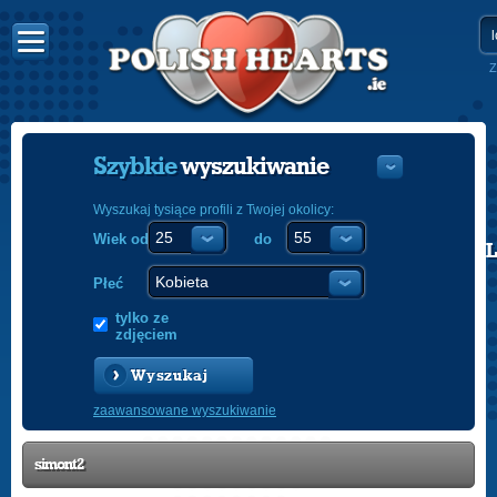
Z
Szybkie
wyszukiwanie
Wyszukaj tysiące profili z Twojej okolicy:
Wiek od
do
POLISH
ENGLISH
Płeć
tylko ze
zdjęciem
Wyszukaj
zaawansowane wyszukiwanie
simont2