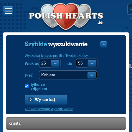
Z
Szybkie
wyszukiwanie
Wyszukaj tysiące profili z Twojej okolicy:
Wiek od
do
POLISH
ENGLISH
Płeć
tylko ze
zdjęciem
Wyszukaj
zaawansowane wyszukiwanie
onesta