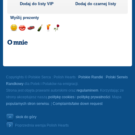
Dodaj do listy
VIP
Dodaj do czarnej listy
Wyślij prezenty
Wyślij
Wyślij
Przejażdżka
Wyślij
Wyślij
Wyślij
uśmiech
buziaka
samochodem
szampana
drinka
różę
O mnie
Copyrights © Polskie Serca : Polish Hearts :
Polskie Randki
:
Polski Serwis
Randkowy
dla Polek i Polaków na emigracji.
Strona jest objęta prawami autorskimi oraz
regulaminem
. Korzystając ze
strony akceptujesz naszą
politykę cookies
i
politykę prywatności
. Mapa
popularnych stron serwisu
. |
Complaints/take down request
skok do góry
Poprzednia wersja Polish Hearts