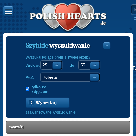
Z
Szybkie
wyszukiwanie
Wyszukaj tysiące profili z Twojej okolicy:
Wiek od
do
POLISH
ENGLISH
Płeć
tylko ze
zdjęciem
Wyszukaj
zaawansowane wyszukiwanie
marta94