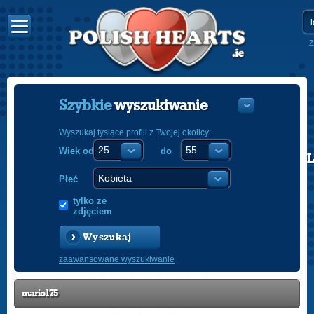
Z
Szybkie
wyszukiwanie
Wyszukaj tysiące profili z Twojej okolicy:
Wiek od
do
POLISH
ENGLISH
Płeć
tylko ze
zdjęciem
Wyszukaj
zaawansowane wyszukiwanie
mario175