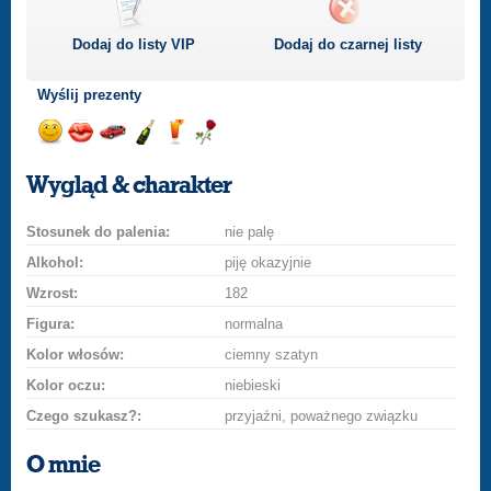
Dodaj do listy
VIP
Dodaj do czarnej listy
Wyślij prezenty
Wyślij
Wyślij
Przejażdżka
Wyślij
Wyślij
Wyślij
uśmiech
buziaka
samochodem
szampana
drinka
różę
Wygląd & charakter
Stosunek do palenia:
nie palę
Alkohol:
piję okazyjnie
Wzrost:
182
Figura:
normalna
Kolor włosów:
ciemny szatyn
Kolor oczu:
niebieski
Czego szukasz?:
przyjaźni, poważnego związku
O mnie