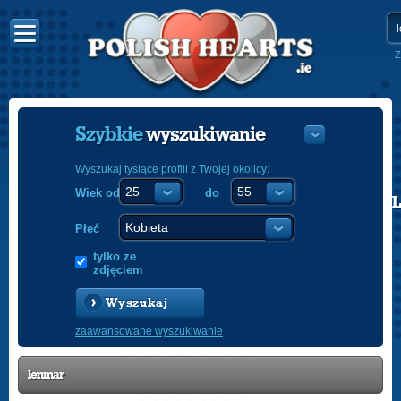
Z
Szybkie
wyszukiwanie
Wyszukaj tysiące profili z Twojej okolicy:
Wiek od
do
POLISH
ENGLISH
Płeć
tylko ze
zdjęciem
Wyszukaj
zaawansowane wyszukiwanie
lenmar