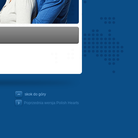
skok do góry
Poprzednia wersja Polish Hearts