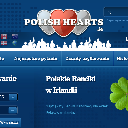
Zapamiętaj mni
to
Najczęstsze pytania
Zasady użytkowania
Histo
wanie
Polskie Randki
w Irlandii
:
Największy Serwis Randkowy dla Polek i
Polaków w Irlandii.
Wyszukaj