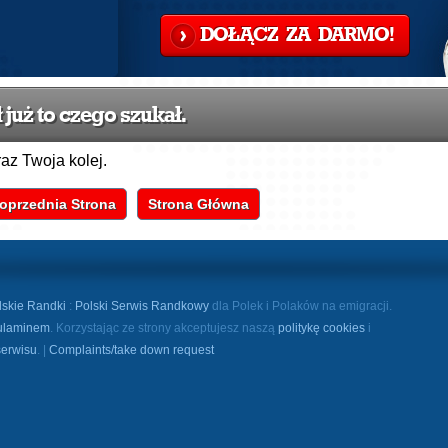
DOŁĄCZ ZA DARMO!
już to czego szukał.
raz Twoja kolej.
oprzednia Strona
Strona Główna
lskie Randki
:
Polski Serwis Randkowy
dla Polek i Polaków na emigracji.
ulaminem
. Korzystając ze strony akceptujesz naszą
politykę cookies
i
serwisu
. |
Complaints/take down request