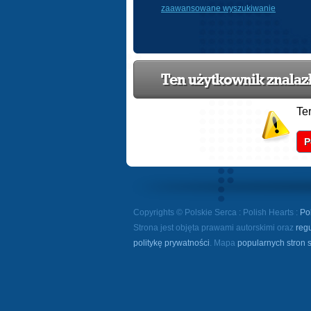
zaawansowane wyszukiwanie
Ten użytkownik znalazł 
Te
P
Copyrights © Polskie Serca : Polish Hearts :
Po
Strona jest objęta prawami autorskimi oraz
reg
politykę prywatności
. Mapa
popularnych stron 