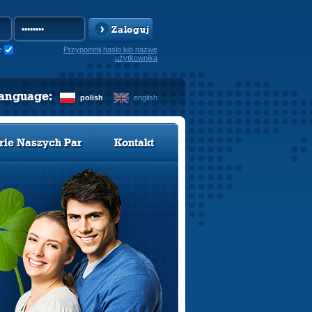
Zaloguj
e
Przypomnij hasło lub nazwę
użytkownika
language:
polish
english
rie Naszych Par
Kontakt