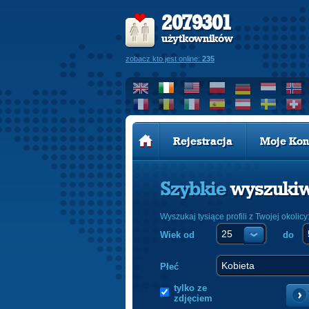
2079301
użytkowników
zobacz kto jest online:
235
Rejestracja
Moje Kon
Szybkie
wyszuki
Wyszukaj tysiące profili z Twojej okolicy
Wiek od
do
Płeć
tylko ze
zdjęciem