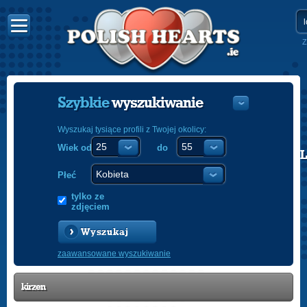
Z
Szybkie
wyszukiwanie
Wyszukaj tysiące profili z Twojej okolicy:
Wiek od
do
POLISH
ENGLISH
Płeć
tylko ze
zdjęciem
Wyszukaj
zaawansowane wyszukiwanie
kirzen