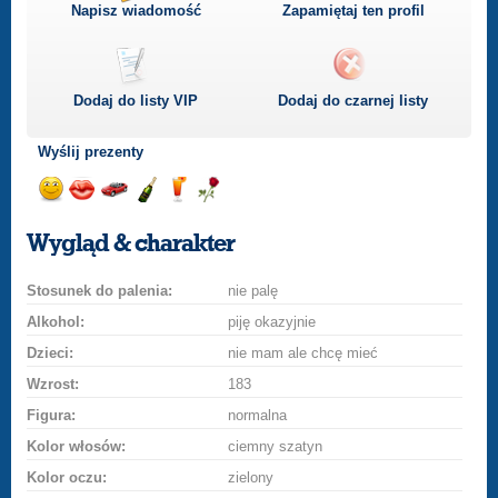
Napisz wiadomość
Zapamiętaj ten profil
Dodaj do listy
VIP
Dodaj do czarnej listy
Wyślij prezenty
Wyślij
Wyślij
Przejażdżka
Wyślij
Wyślij
Wyślij
uśmiech
buziaka
samochodem
szampana
drinka
różę
Wygląd & charakter
Stosunek do palenia:
nie palę
Alkohol:
piję okazyjnie
Dzieci:
nie mam ale chcę mieć
Wzrost:
183
Figura:
normalna
Kolor włosów:
ciemny szatyn
Kolor oczu:
zielony