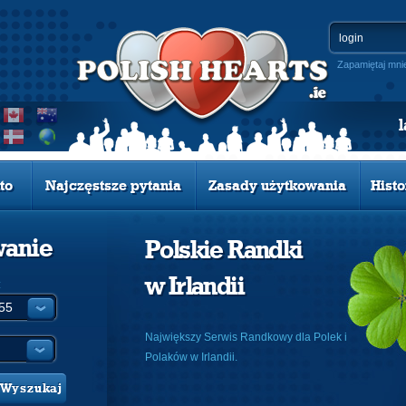
Zapamiętaj mni
to
Najczęstsze pytania
Zasady użytkowania
Histo
wanie
Polskie Randki
w Irlandii
:
Największy Serwis Randkowy dla Polek i
Polaków w Irlandii.
Wyszukaj