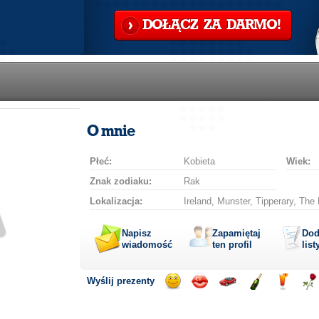
DOŁĄCZ ZA DARMO!
O mnie
Płeć:
Kobieta
Wiek:
Znak zodiaku:
Rak
Lokalizacja:
Ireland, Munster, Tipperary, The
Napisz
Zapamiętaj
Dod
wiadomość
ten profil
list
Wyślij prezenty
Wyślij
Wyślij
Przejażdżka
Wyślij
Wyślij
Wyś
uśmiech
buziaka
samochodem
szampana
drinka
róż