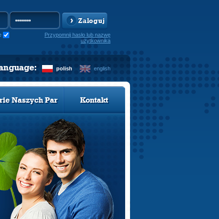
Zaloguj
e
Przypomnij hasło lub nazwę
użytkownika
language:
polish
english
rie Naszych Par
Kontakt