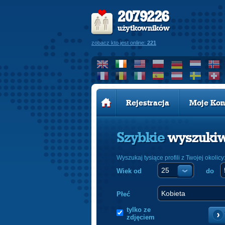
2079226
użytkowników
zobacz kto jest online:
221
Rejestracja
Moje Kon
Szybkie
wyszuki
Wyszukaj tysiące profili z Twojej okolicy
Wiek od
do
Płeć
tylko ze
zdjęciem