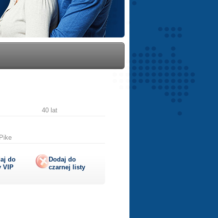
40 lat
 Pike
aj do
Dodaj do
y
VIP
czarnej listy
lij
ę