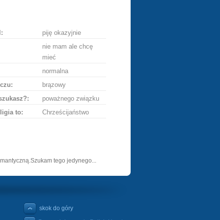
ę
:
piję okazyjnie
nie mam ale chcę
mieć
normalna
czu:
brązowy
szukasz?:
poważnego związku
ligia to:
Chrześcijaństwo
omantyczną.Szukam tego jedynego...
skok do góry