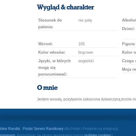
uśmiech
buziaka
samochodem
szampana
drinka
róż
Wygląd & charakter
Stosunek do
nie palę
Alkohol
palenia:
Dzieci:
Wzrost:
165
Figura:
Kolor włosów:
brązowe
Kolor o
Języki, w których
angielski
Czego 
mogę się
Moja re
porozumiewać:
O mnie
Jestem wesołą, pozytywnie zakrecona dziewczyną,troche r
lskie Randki
:
Polski Serwis Randkowy
dla Polek i Polaków na emigracji.
ulaminem
. Korzystając ze strony akceptujesz naszą
politykę cookies
i