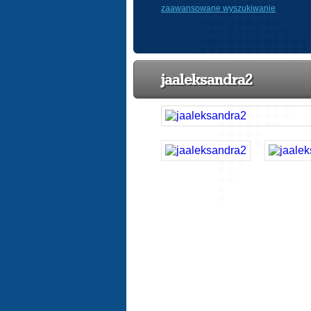
zaawansowane wyszukiwanie
jaaleksandra2