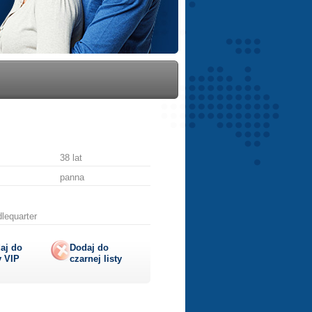
38 lat
panna
dlequarter
aj do
Dodaj do
y
VIP
czarnej listy
lij