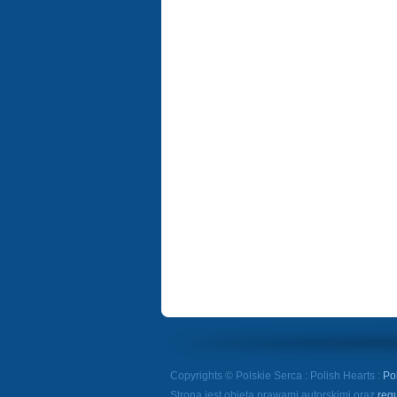
Copyrights © Polskie Serca : Polish Hearts :
Po
Strona jest objęta prawami autorskimi oraz
reg