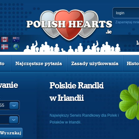
Zapamiętaj mni
to
Najczęstsze pytania
Zasady użytkowania
Histo
wanie
Polskie Randki
w Irlandii
:
Największy Serwis Randkowy dla Polek i
Polaków w Irlandii.
Wyszukaj