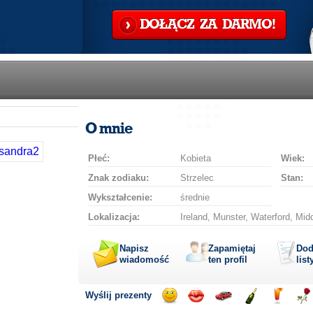
DOŁĄCZ ZA DARMO!
O mnie
Płeć:
Kobieta
Wiek:
Znak zodiaku:
Strzelec
Stan:
Wykształcenie:
średnie
Lokalizacja:
Ireland, Munster, Waterford, Mid
Napisz
Zapamiętaj
Dod
wiadomość
ten profil
list
Wyślij prezenty
Wyślij
Wyślij
Przejażdżka
Wyślij
Wyślij
Wyś