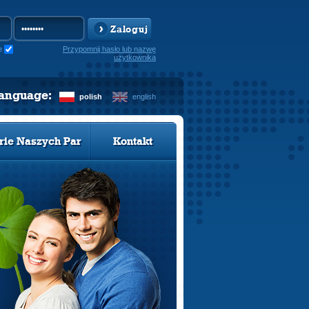
Zaloguj
e
Przypomnij hasło lub nazwę
użytkownika
language:
polish
english
rie Naszych Par
Kontakt