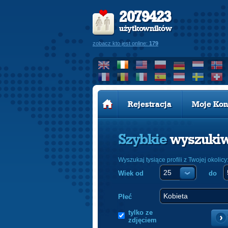
2079423
użytkowników
zobacz kto jest online:
179
Rejestracja
Moje Kon
Szybkie
wyszuki
Wyszukaj tysiące profili z Twojej okolicy
Wiek od
do
Płeć
tylko ze
zdjęciem