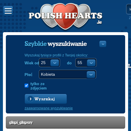
Z
Szybkie
wyszukiwanie
Wyszukaj tysiące profili z Twojej okolicy:
Wiek od
do
POLISH
ENGLISH
Płeć
tylko ze
zdjęciem
Wyszukaj
zaawansowane wyszukiwanie
glupi_glupszy