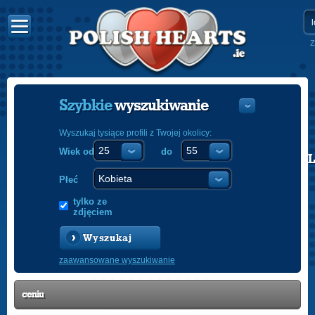
Z
Szybkie
wyszukiwanie
Wyszukaj tysiące profili z Twojej okolicy:
Wiek od
do
POLISH
ENGLISH
Płeć
tylko ze
zdjęciem
Wyszukaj
zaawansowane wyszukiwanie
ceniu