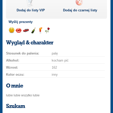
Dodaj do listy
VIP
Dodaj do czarnej listy
Wyślij prezenty
Wyślij
Wyślij
Przejażdżka
Wyślij
Wyślij
Wyślij
uśmiech
buziaka
samochodem
szampana
drinka
różę
Wygląd & charakter
Stosunek do palenia:
palę
Alkohol:
kocham pić
Wzrost:
162
Kolor oczu:
inny
O mnie
lubie lubie wszytko lubie
Szukam