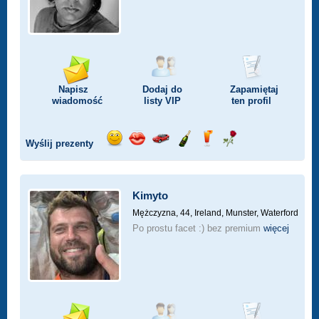
Napisz
Dodaj do
Zapamiętaj
wiadomość
listy
VIP
ten profil
Wyślij prezenty
Wyślij
Wyślij
Przejażdżka
Wyślij
Wyślij
Wyślij
uśmiech
buziaka
samochodem
szampana
drinka
różę
Kimyto
Mężczyzna, 44,
Ireland, Munster, Waterford
Po prostu facet :) bez premium
więcej