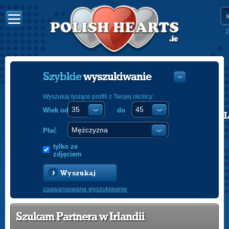
Z
Szybkie
wyszukiwanie
Wyszukaj tysiące profili z Twojej okolicy:
Wiek od
do
POLISH
ENGLISH
Płeć
tylko ze
zdjęciem
Wyszukaj
zaawansowane wyszukiwanie
Szukam Partnera w Irlandii