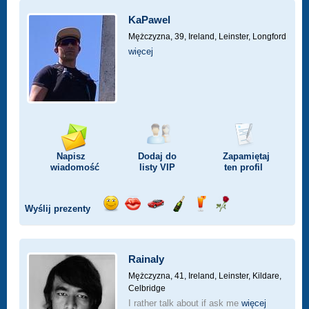
KaPawel
Mężczyzna, 39,
Ireland, Leinster, Longford
więcej
Napisz
Dodaj do
Zapamiętaj
wiadomość
listy
VIP
ten profil
Wyślij prezenty
Wyślij
Wyślij
Przejażdżka
Wyślij
Wyślij
Wyślij
uśmiech
buziaka
samochodem
szampana
drinka
różę
Rainaly
Mężczyzna, 41,
Ireland, Leinster, Kildare,
Celbridge
I rather talk about if ask me
więcej