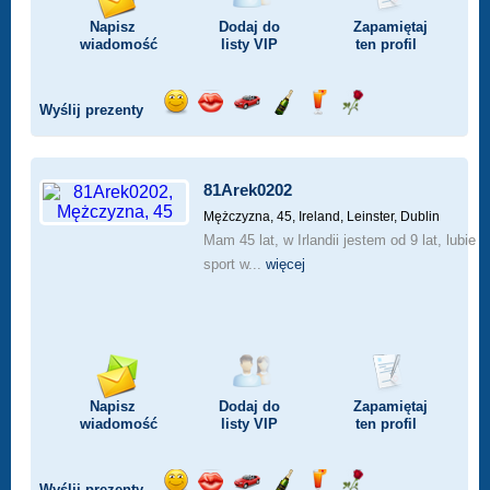
Napisz
Dodaj do
Zapamiętaj
wiadomość
listy
VIP
ten profil
Wyślij prezenty
Wyślij
Wyślij
Przejażdżka
Wyślij
Wyślij
Wyślij
uśmiech
buziaka
samochodem
szampana
drinka
różę
81Arek0202
Mężczyzna, 45,
Ireland, Leinster, Dublin
Mam 45 lat, w Irlandii jestem od 9 lat, lubie
sport w...
więcej
Napisz
Dodaj do
Zapamiętaj
wiadomość
listy
VIP
ten profil
Wyślij prezenty