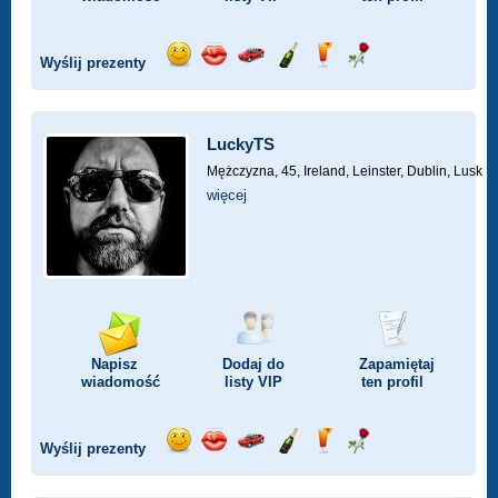
Wyślij prezenty
Wyślij
Wyślij
Przejażdżka
Wyślij
Wyślij
Wyślij
uśmiech
buziaka
samochodem
szampana
drinka
różę
LuckyTS
Mężczyzna, 45,
Ireland, Leinster, Dublin, Lusk
więcej
Napisz
Dodaj do
Zapamiętaj
wiadomość
listy
VIP
ten profil
Wyślij prezenty
Wyślij
Wyślij
Przejażdżka
Wyślij
Wyślij
Wyślij
uśmiech
buziaka
samochodem
szampana
drinka
różę