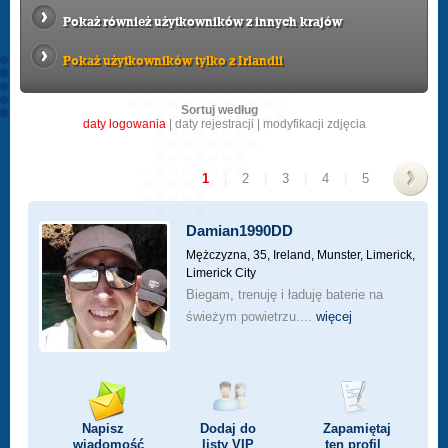
Pokaż również użytkowników z innych krajów
Pokaż użytkowników tylko z Irlandii
Sortuj według
daty logowania
|
daty rejestracji
|
modyfikacji zdjęcia
1
|
2
|
3
|
4
|
5
>
Damian1990DD
Mężczyzna, 35,
Ireland, Munster, Limerick,
Limerick City
Biegam, trenuję i ładuję baterie na
świeżym powietrzu....
więcej
Napisz
Dodaj do
Zapamiętaj
wiadomość
listy
VIP
ten profil