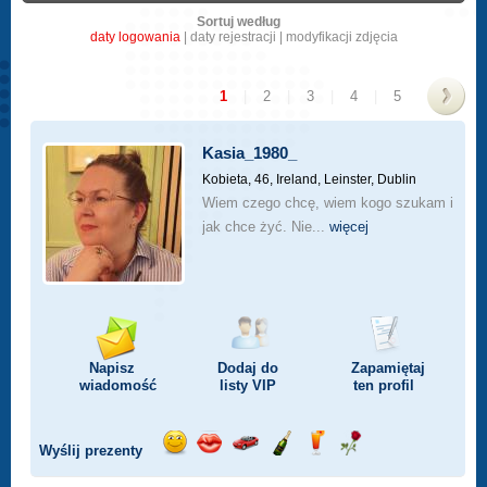
Sortuj według
daty logowania
|
daty rejestracji
|
modyfikacji zdjęcia
1
|
2
|
3
|
4
|
5
>
Kasia_1980_
Kobieta, 46,
Ireland, Leinster, Dublin
Wiem czego chcę, wiem kogo szukam i
jak chce żyć. Nie...
więcej
Napisz
Dodaj do
Zapamiętaj
wiadomość
listy
VIP
ten profil
Wyślij prezenty
Wyślij
Wyślij
Przejażdżka
Wyślij
Wyślij
Wyślij
uśmiech
buziaka
samochodem
szampana
drinka
różę