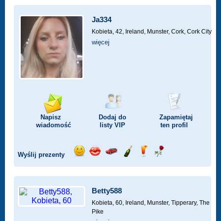
Ja334
Kobieta, 42,
Ireland, Munster, Cork, Cork City
więcej
Napisz
Dodaj do
Zapamiętaj
wiadomość
listy
VIP
ten profil
Wyślij prezenty
Wyślij
Wyślij
Przejażdżka
Wyślij
Wyślij
Wyślij
uśmiech
buziaka
samochodem
szampana
drinka
różę
Betty588
Kobieta, 60,
Ireland, Munster, Tipperary, The
Pike