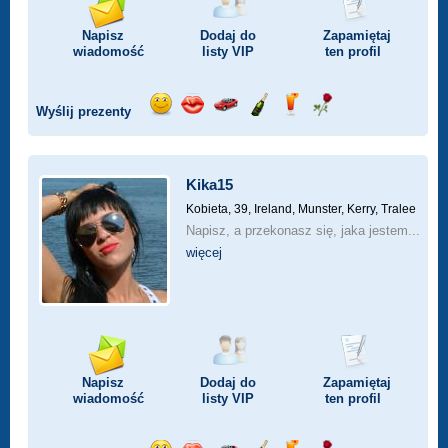
Napisz
Dodaj do
Zapamiętaj
wiadomość
listy
VIP
ten profil
Wyślij prezenty
Wyślij
Wyślij
Przejażdżka
Wyślij
Wyślij
Wyślij
uśmiech
buziaka
samochodem
szampana
drinka
różę
Kika15
Kobieta, 39,
Ireland, Munster, Kerry, Tralee
Napisz, a przekonasz się, jaka jestem...
więcej
Napisz
Dodaj do
Zapamiętaj
wiadomość
listy
VIP
ten profil