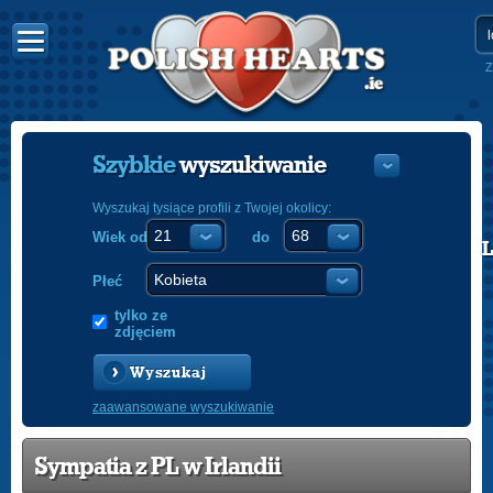
Z
Szybkie
wyszukiwanie
Wyszukaj tysiące profili z Twojej okolicy:
Wiek od
do
POLISH
ENGLISH
Płeć
tylko ze
zdjęciem
Wyszukaj
zaawansowane wyszukiwanie
Sympatia z PL w Irlandii