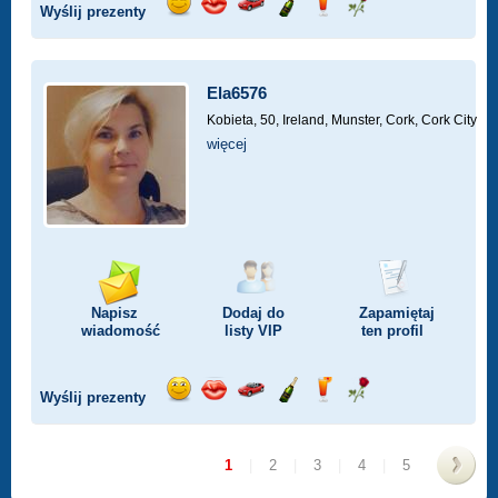
Wyślij prezenty
Wyślij
Wyślij
Przejażdżka
Wyślij
Wyślij
Wyślij
uśmiech
buziaka
samochodem
szampana
drinka
różę
Ela6576
Kobieta, 50,
Ireland, Munster, Cork, Cork City
więcej
Napisz
Dodaj do
Zapamiętaj
wiadomość
listy
VIP
ten profil
Wyślij prezenty
Wyślij
Wyślij
Przejażdżka
Wyślij
Wyślij
Wyślij
uśmiech
buziaka
samochodem
szampana
drinka
różę
1
|
2
|
3
|
4
|
5
>