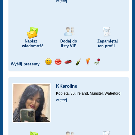
więcej
Napisz
Dodaj do
Zapamiętaj
wiadomość
listy
VIP
ten profil
Wyślij prezenty
Wyślij
Wyślij
Przejażdżka
Wyślij
Wyślij
Wyślij
uśmiech
buziaka
samochodem
szampana
drinka
różę
KKaroline
Kobieta, 36,
Ireland, Munster, Waterford
więcej