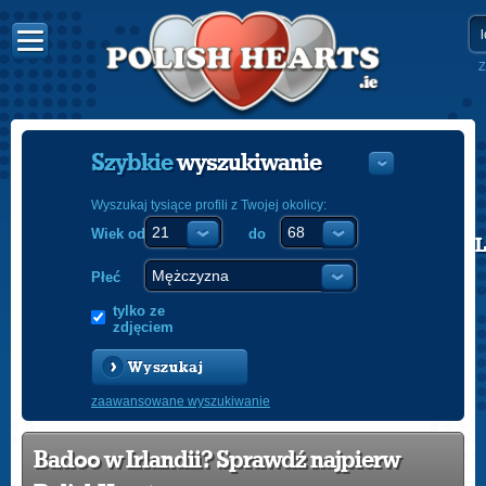
Z
Szybkie
wyszukiwanie
Wyszukaj tysiące profili z Twojej okolicy:
Wiek od
do
POLISH
ENGLISH
Płeć
tylko ze
zdjęciem
Wyszukaj
zaawansowane wyszukiwanie
Badoo w Irlandii? Sprawdź najpierw