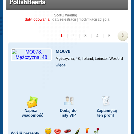
PolishHearts
Sortuj według
daty logowania
|
daty rejestracji
|
modyfikacji zdjęcia
1
|
2
|
3
|
4
|
5
>
MO078
Mężczyzna, 48,
Ireland, Leinster, Wexford
więcej
Napisz
Dodaj do
Zapamiętaj
wiadomość
listy
VIP
ten profil
Wyślij prezenty