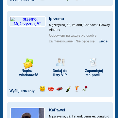
Wyślij
Wyślij
Przejażdżka
Wyślij
Wyślij
Wyślij
uśmiech
buziaka
samochodem
szampana
drinka
różę
lprzemo
Mężczyzna, 52,
Ireland, Connacht, Galway,
Athenry
Odpowiem na wszystko osobie
zainteresowanej. Nie będę się...
więcej
Napisz
Dodaj do
Zapamiętaj
wiadomość
listy
VIP
ten profil
Wyślij prezenty
Wyślij
Wyślij
Przejażdżka
Wyślij
Wyślij
Wyślij
uśmiech
buziaka
samochodem
szampana
drinka
różę
KaPawel
Mężczyzna, 39,
Ireland, Leinster, Longford