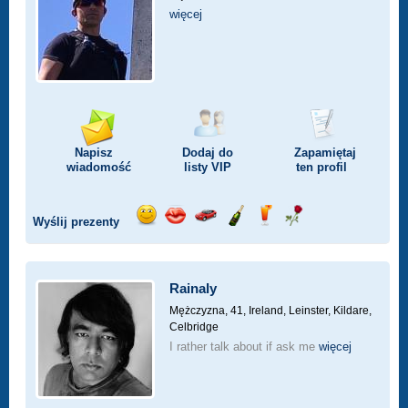
więcej
Napisz
Dodaj do
Zapamiętaj
wiadomość
listy
VIP
ten profil
Wyślij prezenty
Wyślij
Wyślij
Przejażdżka
Wyślij
Wyślij
Wyślij
uśmiech
buziaka
samochodem
szampana
drinka
różę
Rainaly
Mężczyzna, 41,
Ireland, Leinster, Kildare,
Celbridge
I rather talk about if ask me
więcej