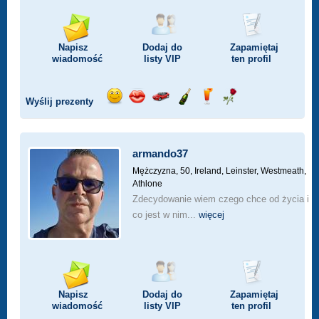
Napisz
Dodaj do
Zapamiętaj
wiadomość
listy
VIP
ten profil
Wyślij prezenty
Wyślij
Wyślij
Przejażdżka
Wyślij
Wyślij
Wyślij
uśmiech
buziaka
samochodem
szampana
drinka
różę
armando37
Mężczyzna, 50,
Ireland, Leinster, Westmeath,
Athlone
Zdecydowanie wiem czego chce od życia i
co jest w nim...
więcej
Napisz
Dodaj do
Zapamiętaj
wiadomość
listy
VIP
ten profil