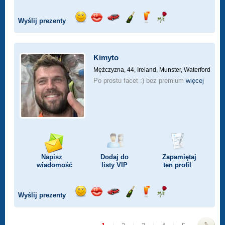
Wyślij prezenty
Wyślij
Wyślij
Przejażdżka
Wyślij
Wyślij
Wyślij
uśmiech
buziaka
samochodem
szampana
drinka
różę
Kimyto
Mężczyzna, 44,
Ireland, Munster, Waterford
Po prostu facet :) bez premium
więcej
Napisz
Dodaj do
Zapamiętaj
wiadomość
listy
VIP
ten profil
Wyślij prezenty
Wyślij
Wyślij
Przejażdżka
Wyślij
Wyślij
Wyślij
uśmiech
buziaka
samochodem
szampana
drinka
różę