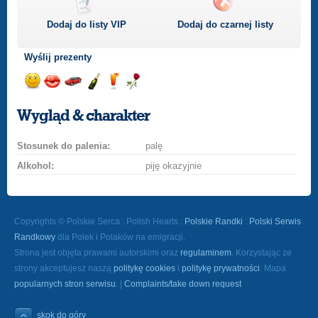
Dodaj do listy
VIP
Dodaj do czarnej listy
Wyślij prezenty
Wyślij
Wyślij
Przejażdżka
Wyślij
Wyślij
Wyślij
uśmiech
buziaka
samochodem
szampana
drinka
różę
Wygląd & charakter
Stosunek do palenia:
palę
Alkohol:
piję okazyjnie
Copyrights © Polskie Serca : Polish Hearts :
Polskie Randki
:
Polski Serwis
Randkowy
dla Polek i Polaków na emigracji.
Strona jest objęta prawami autorskimi oraz
regulaminem
. Korzystając ze
strony akceptujesz naszą
politykę cookies
i
politykę prywatności
. Mapa
popularnych stron serwisu
. |
Complaints/take down request
skok do góry