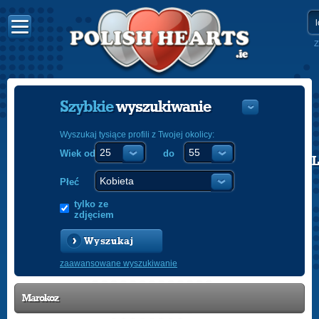
Z
Szybkie
wyszukiwanie
Wyszukaj tysiące profili z Twojej okolicy:
Wiek od
do
POLISH
ENGLISH
Płeć
tylko ze
zdjęciem
Wyszukaj
zaawansowane wyszukiwanie
Marokoz