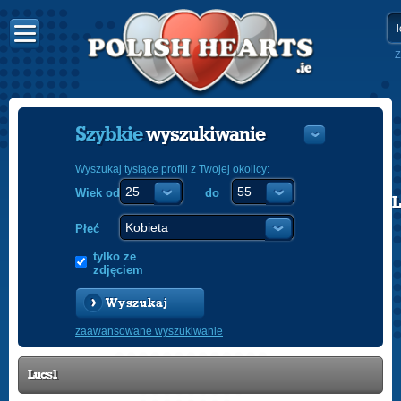
Z
Szybkie
wyszukiwanie
Wyszukaj tysiące profili z Twojej okolicy:
Wiek od
do
POLISH
ENGLISH
Płeć
tylko ze
zdjęciem
Wyszukaj
zaawansowane wyszukiwanie
Lucs1