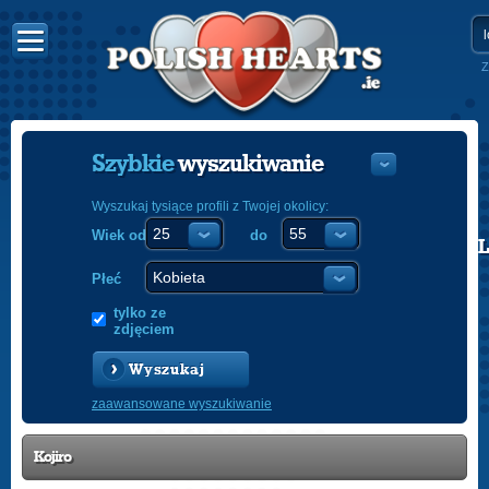
Z
Szybkie
wyszukiwanie
Wyszukaj tysiące profili z Twojej okolicy:
Wiek od
do
POLISH
ENGLISH
Płeć
tylko ze
zdjęciem
Wyszukaj
zaawansowane wyszukiwanie
Kojiro