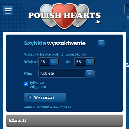
Z
Szybkie
wyszukiwanie
Wyszukaj tysiące profili z Twojej okolicy:
Wiek od
do
POLISH
ENGLISH
Płeć
tylko ze
zdjęciem
Wyszukaj
zaawansowane wyszukiwanie
KKarola11