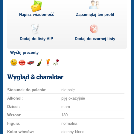
Napisz wiadomość
Zapamiętaj ten profil
Dodaj do listy
VIP
Dodaj do czarnej listy
Wyślij prezenty
Wyślij
Wyślij
Przejażdżka
Wyślij
Wyślij
Wyślij
uśmiech
buziaka
samochodem
szampana
drinka
różę
Wygląd & charakter
Stosunek do palenia:
nie palę
Alkohol:
piję okazyjnie
Dzieci:
mam
Wzrost:
180
Figura:
normalna
Kolor włosów:
ciemny blond