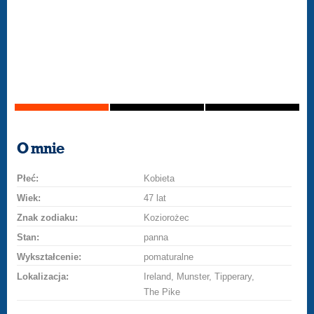
O mnie
Płeć:
Kobieta
Wiek:
47 lat
Znak zodiaku:
Koziorożec
Stan:
panna
Wykształcenie:
pomaturalne
Lokalizacja:
Ireland, Munster, Tipperary,
The Pike