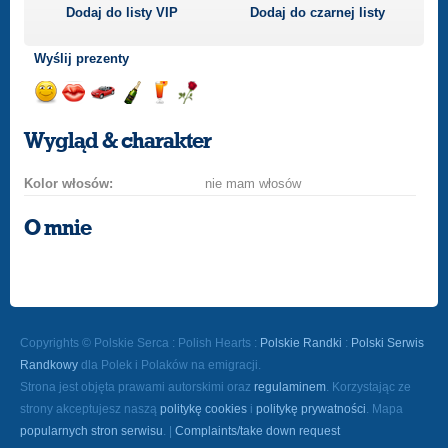
Dodaj do listy
VIP
Dodaj do czarnej listy
Wyślij prezenty
Wyślij
Wyślij
Przejażdżka
Wyślij
Wyślij
Wyślij
uśmiech
buziaka
samochodem
szampana
drinka
różę
Wygląd & charakter
Kolor włosów:
nie mam włosów
O mnie
Copyrights © Polskie Serca : Polish Hearts :
Polskie Randki
:
Polski Serwis
Randkowy
dla Polek i Polaków na emigracji.
Strona jest objęta prawami autorskimi oraz
regulaminem
. Korzystając ze
strony akceptujesz naszą
politykę cookies
i
politykę prywatności
. Mapa
popularnych stron serwisu
. |
Complaints/take down request