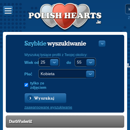
Z
Szybkie
wyszukiwanie
Wyszukaj tysiące profili z Twojej okolicy:
Wiek od
do
POLISH
ENGLISH
Płeć
tylko ze
zdjęciem
Wyszukaj
zaawansowane wyszukiwanie
DarthVader82