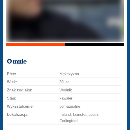
O mnie
Płeć:
Mężczyzna
Wiek:
39 lat
Znak zodiaku:
Wodnik
Stan:
kawaler
Wykształcenie:
pomaturalne
Lokalizacja:
Ireland, Leinster, Louth,
Carlingford