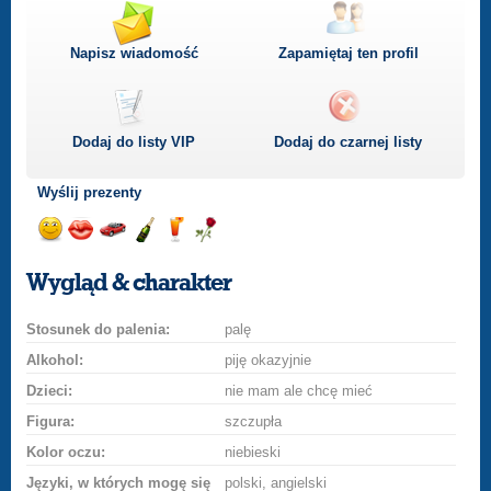
Napisz wiadomość
Zapamiętaj ten profil
Dodaj do listy
VIP
Dodaj do czarnej listy
Wyślij prezenty
Wyślij
Wyślij
Przejażdżka
Wyślij
Wyślij
Wyślij
uśmiech
buziaka
samochodem
szampana
drinka
różę
Wygląd & charakter
Stosunek do palenia:
palę
Alkohol:
piję okazyjnie
Dzieci:
nie mam ale chcę mieć
Figura:
szczupła
Kolor oczu:
niebieski
Języki, w których mogę się
polski, angielski