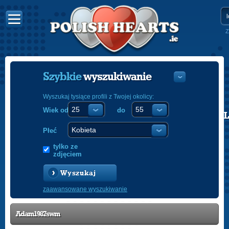
Z
Szybkie
wyszukiwanie
Wyszukaj tysiące profili z Twojej okolicy:
Wiek od
do
POLISH
ENGLISH
Płeć
tylko ze
zdjęciem
Wyszukaj
zaawansowane wyszukiwanie
Adam1987swm