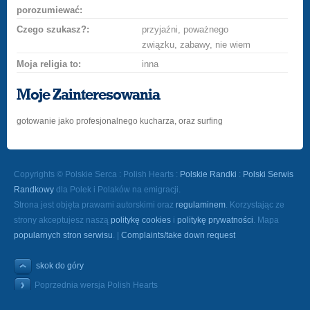
porozumiewać:
Czego szukasz?:
przyjaźni, poważnego
związku, zabawy, nie wiem
Moja religia to:
inna
Moje Zainteresowania
gotowanie jako profesjonalnego kucharza, oraz surfing
Copyrights © Polskie Serca : Polish Hearts :
Polskie Randki
:
Polski Serwis
Randkowy
dla Polek i Polaków na emigracji.
Strona jest objęta prawami autorskimi oraz
regulaminem
. Korzystając ze
strony akceptujesz naszą
politykę cookies
i
politykę prywatności
. Mapa
popularnych stron serwisu
. |
Complaints/take down request
skok do góry
Poprzednia wersja Polish Hearts