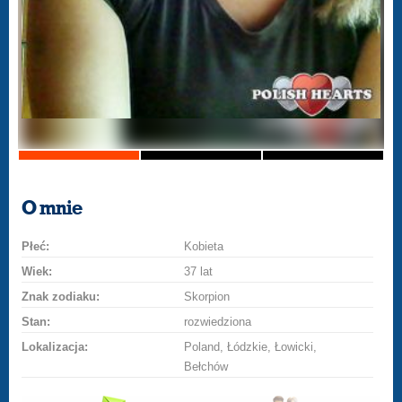
O mnie
Płeć:
Kobieta
Wiek:
37 lat
Znak zodiaku:
Skorpion
Stan:
rozwiedziona
Lokalizacja:
Poland, Łódzkie, Łowicki,
Bełchów