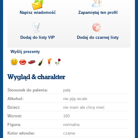
Napisz wiadomość
Zapamiętaj ten profil
Dodaj do listy
VIP
Dodaj do czarnej listy
Wyślij prezenty
Wyślij
Wyślij
Przejażdżka
Wyślij
Wyślij
Wyślij
uśmiech
buziaka
samochodem
szampana
drinka
różę
Wygląd & charakter
Stosunek do palenia:
palę
Alkohol:
nie piję wcale
Dzieci:
nie mam ale chcę mieć
Wzrost:
160
Figura:
normalna
Kolor włosów:
czarne