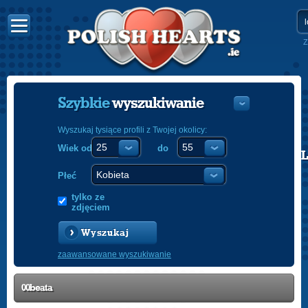
Z
Szybkie
wyszukiwanie
Wyszukaj tysiące profili z Twojej okolicy:
Wiek od
do
POLISH
ENGLISH
Płeć
tylko ze
zdjęciem
Wyszukaj
zaawansowane wyszukiwanie
00beata