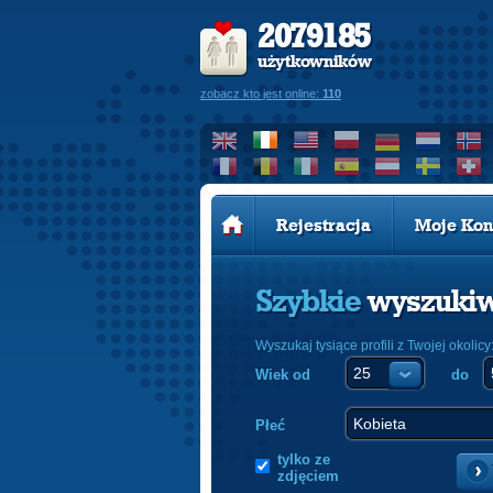
2079185
użytkowników
zobacz kto jest online:
110
Rejestracja
Moje Kon
Szybkie
wyszuki
Wyszukaj tysiące profili z Twojej okolicy
Wiek od
do
Płeć
tylko ze
zdjęciem