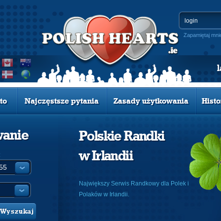
Zapamiętaj mni
to
Najczęstsze pytania
Zasady użytkowania
Histo
wanie
Polskie Randki
w Irlandii
:
Największy Serwis Randkowy dla Polek i
Polaków w Irlandii.
Wyszukaj