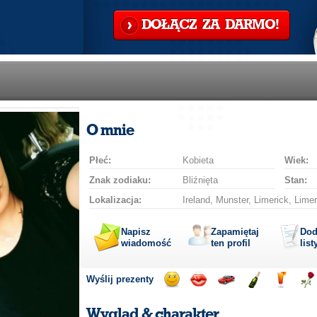
DOŁĄCZ ZA DARMO!
O mnie
Płeć:
Kobieta
Wiek:
Znak zodiaku:
Bliźnięta
Stan:
Lokalizacja:
Ireland, Munster, Limerick, Limer
Napisz
Zapamiętaj
Dod
wiadomość
ten profil
list
Wyślij prezenty
Wyślij
Wyślij
Przejażdżka
Wyślij
Wyślij
Wyś
uśmiech
buziaka
samochodem
szampana
drinka
róż
Wygląd & charakter