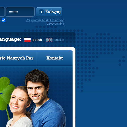
Zaloguj
e
Przypomnij hasło lub nazwę
użytkownika
language:
polish
english
rie Naszych Par
Kontakt