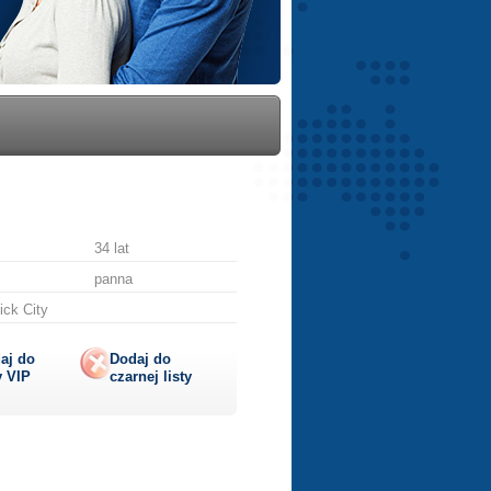
34 lat
panna
ick City
aj do
Dodaj do
y
VIP
czarnej listy
lij
ę