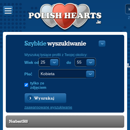
Z
Szybkie
wyszukiwanie
Wyszukaj tysiące profili z Twojej okolicy:
Wiek od
do
POLISH
ENGLISH
Płeć
tylko ze
zdjęciem
Wyszukaj
zaawansowane wyszukiwanie
Norbert500