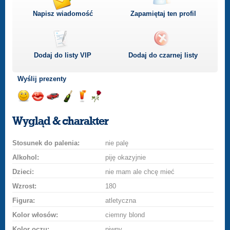
Napisz wiadomość
Zapamiętaj ten profil
Dodaj do listy
VIP
Dodaj do czarnej listy
Wyślij prezenty
Wyślij
Wyślij
Przejażdżka
Wyślij
Wyślij
Wyślij
uśmiech
buziaka
samochodem
szampana
drinka
różę
Wygląd & charakter
Stosunek do palenia:
nie palę
Alkohol:
piję okazyjnie
Dzieci:
nie mam ale chcę mieć
Wzrost:
180
Figura:
atletyczna
Kolor włosów:
ciemny blond
Kolor oczu:
piwny