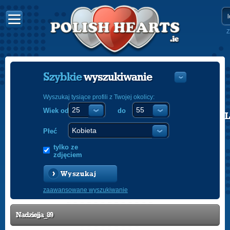
Z
Szybkie
wyszukiwanie
Wyszukaj tysiące profili z Twojej okolicy:
Wiek od
do
POLISH
ENGLISH
Płeć
tylko ze
zdjęciem
Wyszukaj
zaawansowane wyszukiwanie
Nadziejja_89