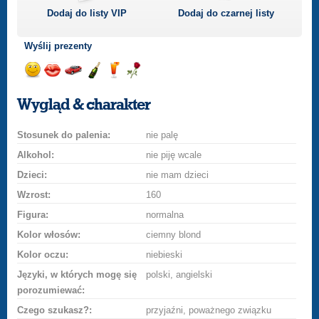
Dodaj do listy
VIP
Dodaj do czarnej listy
Wyślij prezenty
Wyślij
Wyślij
Przejażdżka
Wyślij
Wyślij
Wyślij
uśmiech
buziaka
samochodem
szampana
drinka
różę
Wygląd & charakter
Stosunek do palenia:
nie palę
Alkohol:
nie piję wcale
Dzieci:
nie mam dzieci
Wzrost:
160
Figura:
normalna
Kolor włosów:
ciemny blond
Kolor oczu:
niebieski
Języki, w których mogę się
polski, angielski
porozumiewać:
Czego szukasz?:
przyjaźni, poważnego związku