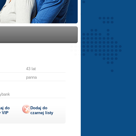
43 lat
panna
rybank
aj do
Dodaj do
y
VIP
czarnej listy
lij