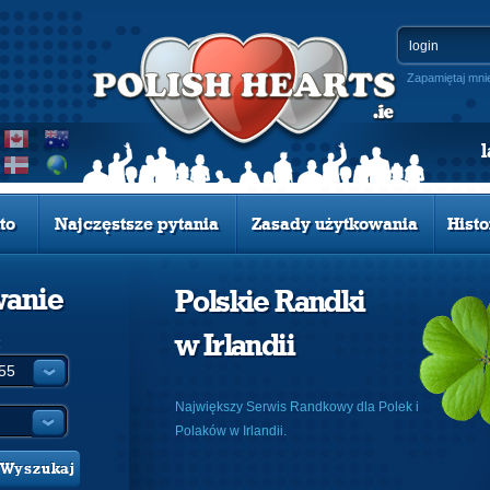
Zapamiętaj mni
to
Najczęstsze pytania
Zasady użytkowania
Histo
wanie
Polskie Randki
w Irlandii
:
Największy Serwis Randkowy dla Polek i
Polaków w Irlandii.
Wyszukaj