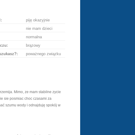
ę
:
piję okazyjnie
nie mam dzieci
normalna
czu:
brązowy
szukasz?:
poważnego związku
rzemija. Mimo, ze mam stabilne zycie
ie sie posmiac choc czasami za
chać szumu wody i odnajduję spokój w