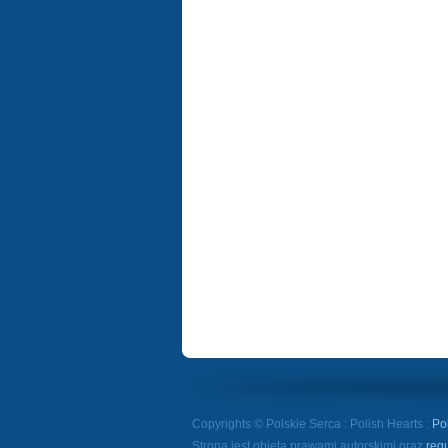
Copyrights © Polskie Serca : Polish Hearts :
Po
Strona jest objęta prawami autorskimi oraz
reg