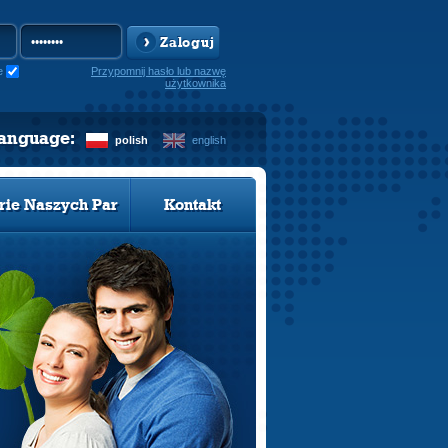
Zaloguj
e
Przypomnij hasło lub nazwę
użytkownika
language:
polish
english
rie Naszych Par
Kontakt