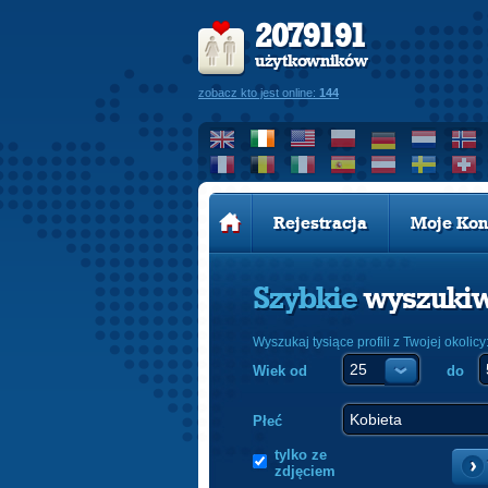
2079191
użytkowników
zobacz kto jest online:
144
Rejestracja
Moje Kon
Szybkie
wyszuki
Wyszukaj tysiące profili z Twojej okolicy
Wiek od
do
Płeć
tylko ze
zdjęciem