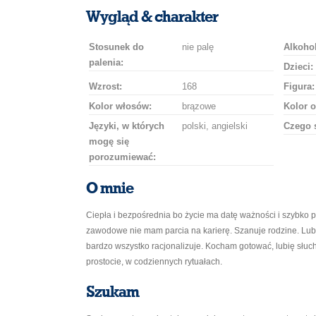
uśmiech
buziaka
samochodem
szampana
drinka
róż
Wygląd & charakter
Stosunek do
nie palę
Alkohol
palenia:
Dzieci:
Wzrost:
168
Figura:
Kolor włosów:
brązowe
Kolor o
Języki, w których
polski, angielski
Czego 
mogę się
porozumiewać:
O mnie
Ciepła i bezpośrednia bo życie ma datę ważności i szybko p
zawodowe nie mam parcia na karierę. Szanuje rodzine. Lub
bardzo wszystko racjonalizuje. Kocham gotować, lubię słu
prostocie, w codziennych rytuałach.
Szukam