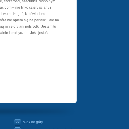
e, szczerości, szacunku i wspólnym
ć dom – nie tylko cztery ściany i
e i wolni. Kogoś, kto świadomie
która nie opiera się na perfekcji, ale na
ją mnie gry ani półśrodki. Jestem tu
nie i praktycznie. Jeśli jesteś
skok do góry