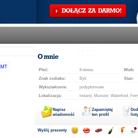
DOŁĄCZ ZA DARMO!
O mnie
Płeć:
Kobieta
Wiek:
Znak zodiaku:
Byk
Stan:
Wykształcenie:
podyplomowe
Lokalizacja:
Ireland, Munster, Waterford, Fer
Napisz
Zapamiętaj
Dod
wiadomość
ten profil
list
Wyślij prezenty
Wyślij
Wyślij
Przejażdżka
Wyślij
Wyślij
Wyś