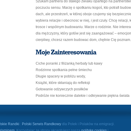
Szukam partnera do stałego zwiaku opartego na partnerstwi
poczuciu sensu. Marzę o spotkaniu kogoś, kto potrafi budowa
dach, ale przestrzeń, w której oboje czujemy się bezpieczni
wybiera relacjie i obecnosc w niej, i jest czuły. Chcę relacji, 
trosce i wspólnym budowaniu. Marze o rodzinie. Nie interesu
dla mężczyzny, który gotów jest się zaangażować – emocjonal
cierpliwy, chcesz razem budowac dom, chętnie Cię poznam.
Moje Zainteresowania
Ciche poranki z filiżanką herbaty lub kawy
Rodzinne spotkania pełne śmiechu
Długie spacery w pobliżu wody,
Książki, które skłaniają do refleksji
Gotowanie odżywczych posiłków
Podróże nie koniecznie dalekie i odkrywanie piękna świata
lskie Randki
:
Polski Serwis Randkowy
dla Polek i Polaków na emigracji.
ulaminem
. Korzystając ze strony akceptujesz naszą
politykę cookies
i