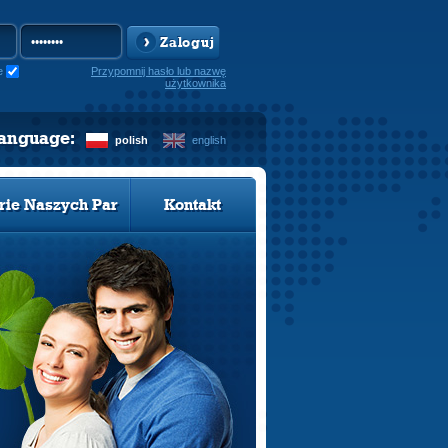
Zaloguj
e
Przypomnij hasło lub nazwę
użytkownika
language:
polish
english
rie Naszych Par
Kontakt