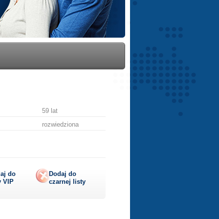
59 lat
rozwiedziona
aj do
Dodaj do
y
VIP
czarnej listy
lij