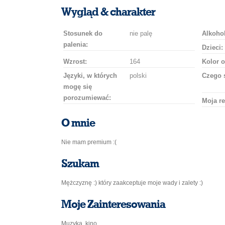
uśmiech
buziaka
samochodem
szampana
drinka
róż
Wygląd & charakter
Stosunek do
nie palę
Alkohol
palenia:
Dzieci:
Wzrost:
164
Kolor o
Języki, w których
polski
Czego 
mogę się
porozumiewać:
Moja re
O mnie
Nie mam premium :(
Szukam
Mężczyznę :) który zaakceptuje moje wady i zalety :)
Moje Zainteresowania
Muzyka, kino........