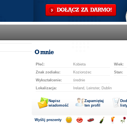
DOŁĄCZ ZA DARMO!
O mnie
Płeć:
Kobieta
Wiek:
Znak zodiaku:
Koziorożec
Stan:
Wykształcenie:
średnie
Lokalizacja:
Ireland, Leinster, Dublin
Napisz
Zapamiętaj
Dod
wiadomość
ten profil
list
Wyślij prezenty
Wyślij
Wyślij
Przejażdżka
Wyślij
Wyślij
Wyś