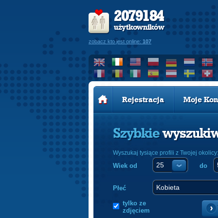
2079184
użytkowników
zobacz kto jest online:
107
Rejestracja
Moje Kon
Szybkie
wyszuki
Wyszukaj tysiące profili z Twojej okolicy
Wiek od
do
Płeć
tylko ze
zdjęciem