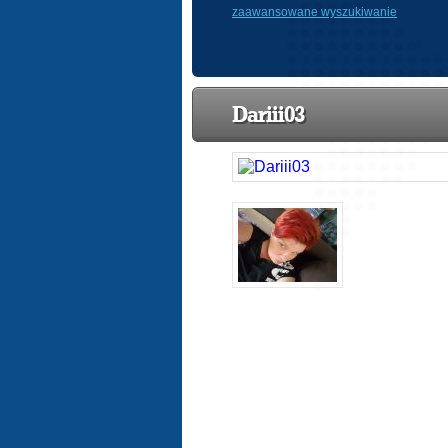
zaawansowane wyszukiwanie
Dariii03