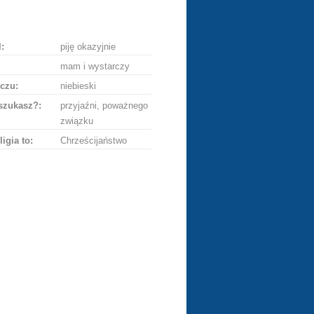
ę
:
piję okazyjnie
mam i wystarczy
czu:
niebieski
szukasz?:
przyjaźni, poważnego
związku
ligia to:
Chrześcijaństwo