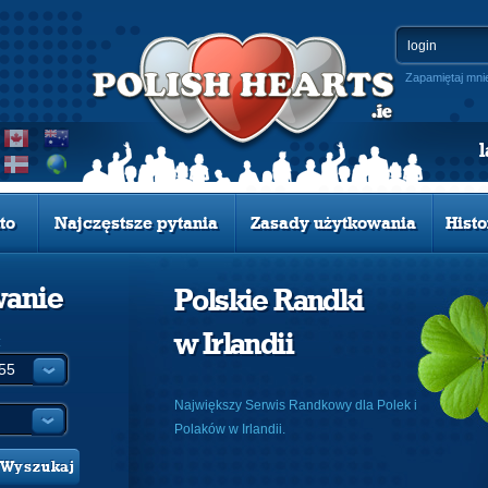
Zapamiętaj mni
to
Najczęstsze pytania
Zasady użytkowania
Histo
wanie
Polskie Randki
w Irlandii
:
Największy Serwis Randkowy dla Polek i
Polaków w Irlandii.
Wyszukaj