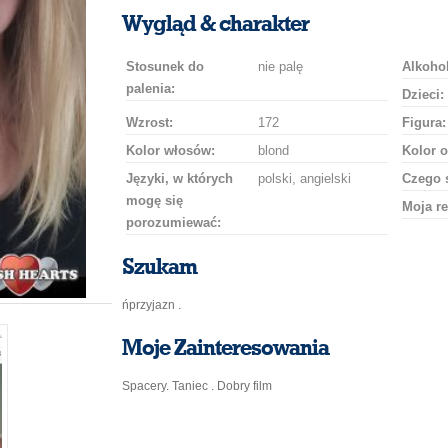
uśmiech
buziaka
samochodem
szampana
drinka
róż
Wygląd & charakter
Stosunek do
nie palę
Alkohol
palenia:
Dzieci:
Wzrost:
172
Figura:
Kolor włosów:
blond
Kolor o
Języki, w których
polski, angielski
Czego 
mogę się
Moja re
porozumiewać:
Szukam
ńprzyjazn .
Moje Zainteresowania
Spacery. Taniec . Dobry film