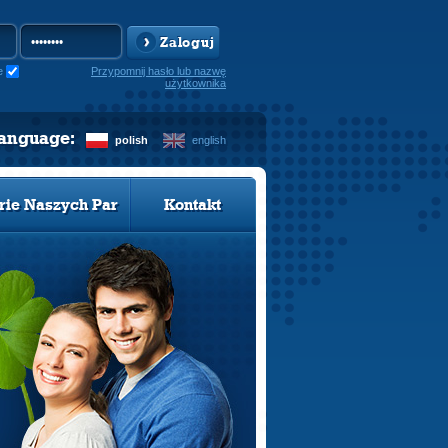
Zaloguj
e
Przypomnij hasło lub nazwę
użytkownika
language:
polish
english
rie Naszych Par
Kontakt