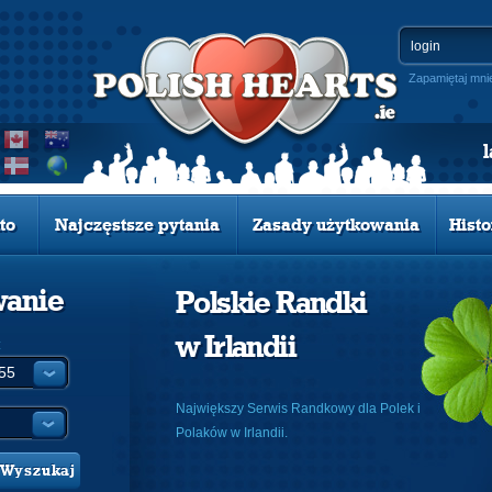
Zapamiętaj mni
to
Najczęstsze pytania
Zasady użytkowania
Histo
wanie
Polskie Randki
w Irlandii
:
Największy Serwis Randkowy dla Polek i
Polaków w Irlandii.
Wyszukaj