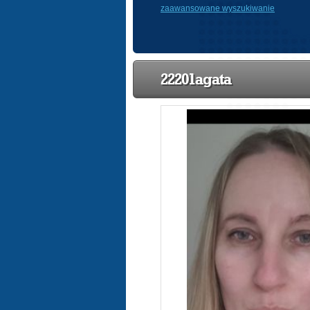
zaawansowane wyszukiwanie
22201agata