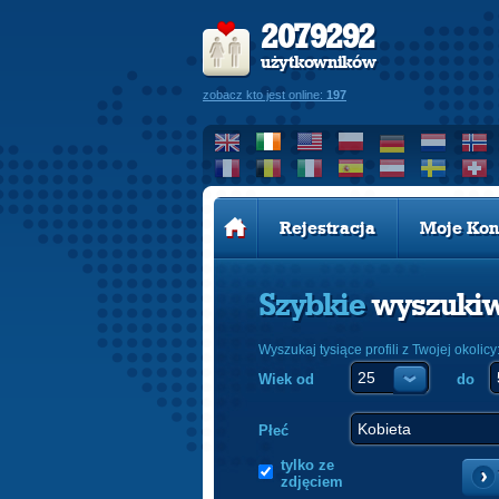
2079292
użytkowników
zobacz kto jest online:
197
Rejestracja
Moje Kon
Szybkie
wyszuki
Wyszukaj tysiące profili z Twojej okolicy
Wiek od
do
Płeć
tylko ze
zdjęciem