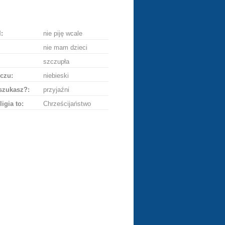
ę
:
nie piję wcale
nie mam dzieci
szczupła
czu:
niebieski
szukasz?:
przyjaźni
ligia to:
Chrześcijaństwo