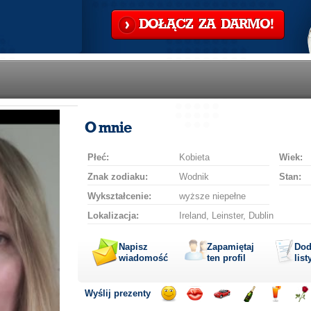
DOŁĄCZ ZA DARMO!
O mnie
Płeć:
Kobieta
Wiek:
Znak zodiaku:
Wodnik
Stan:
Wykształcenie:
wyższe niepełne
Lokalizacja:
Ireland, Leinster, Dublin
Napisz
Zapamiętaj
Dod
wiadomość
ten profil
list
Wyślij prezenty
Wyślij
Wyślij
Przejażdżka
Wyślij
Wyślij
Wyś