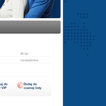
46 lat
rozwiedziona
aj do
Dodaj do
y
VIP
czarnej listy
lij