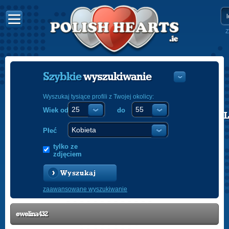
Z
Szybkie
wyszukiwanie
Wyszukaj tysiące profili z Twojej okolicy:
Wiek od
do
POLISH
ENGLISH
Płeć
tylko ze
zdjęciem
Wyszukaj
zaawansowane wyszukiwanie
ewelina432