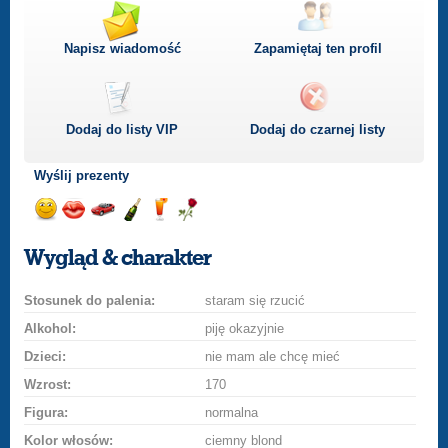
Napisz wiadomość
Zapamiętaj ten profil
Dodaj do listy
VIP
Dodaj do czarnej listy
Wyślij prezenty
Wyślij
Wyślij
Przejażdżka
Wyślij
Wyślij
Wyślij
uśmiech
buziaka
samochodem
szampana
drinka
różę
Wygląd & charakter
Stosunek do palenia:
staram się rzucić
Alkohol:
piję okazyjnie
Dzieci:
nie mam ale chcę mieć
Wzrost:
170
Figura:
normalna
Kolor włosów:
ciemny blond