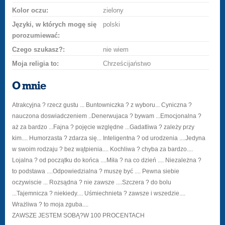
Kolor oczu:
zielony
Języki, w których mogę się
polski
porozumiewać:
Czego szukasz?:
nie wiem
Moja religia to:
Chrześcijaństwo
O mnie
Atrakcyjna ? rzecz gustu ... Buntowniczka ? z wyboru... Cyniczna ?
nauczona doswiadczeniem ..Denerwujaca ? bywam ...Emocjonalna ?
aż za bardzo ...Fajna ? pojęcie względne ...Gadatliwa ? zależy przy
kim.... Humorzasta ? zdarza się... Inteligentna ? od urodzenia ....Jedyna
w swoim rodzaju ? bez wątpienia.... Kochliwa ? chyba za bardzo....
Lojalna ? od początku do końca ....Miła ? na co dzień .... Niezależna ?
to podstawa ....Odpowiedzialna ? muszę być .... Pewna siebie
oczywiscie ... Rozsądna ? nie zawsze ....Szczera ? do bolu
...Tajemnicza ? niekiedy.... Uśmiechnieta ? zawsze i wszedzie....
Wrażliwa ? to moja zguba....
ZAWSZE JESTEM SOBĄ?W 100 PROCENTACH