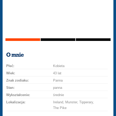
O mnie
Płeć:
Kobieta
Wiek:
43 lat
Znak zodiaku:
Panna
Stan:
panna
Wykształcenie:
średnie
Lokalizacja:
Ireland, Munster, Tipperary,
The Pike