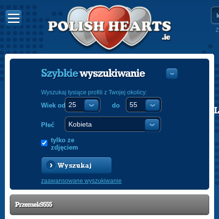
Z
Szybkie
wyszukiwanie
Wyszukaj tysiące profili z Twojej okolicy:
Wiek od
do
POLISH
ENGLISH
Płeć
tylko ze
zdjęciem
Wyszukaj
zaawansowane wyszukiwanie
Przemek9555