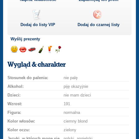
Dodaj do listy
VIP
Dodaj do czarnej listy
Wyślij prezenty
Wyślij
Wyślij
Przejażdżka
Wyślij
Wyślij
Wyślij
uśmiech
buziaka
samochodem
szampana
drinka
różę
Wygląd & charakter
Stosunek do palenia:
nie palę
Alkohol:
piję okazyjnie
Dzieci:
nie mam dzieci
Wzrost:
191
Figura:
normalna
Kolor włosów:
ciemny blond
Kolor oczu:
zielony
Języki, w których mogę się
polski, angielski