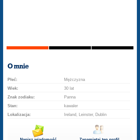
O mnie
Płeć:
Mężczyzna
Wiek:
30 lat
Znak zodiaku:
Panna
Stan:
kawaler
Lokalizacja:
Ireland, Leinster, Dublin
Napisz wiadomość
Zapamiętaj ten profil